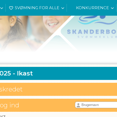
SVØMNING FOR ALLE
KONKURRENCE
25 - Ikast
rskredet
log ind