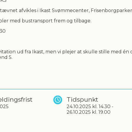
 K3
tævnet afvikles i Ikast Svømmecenter, Frisenborgparken 
ler med bustransport frem og tilbage.
.30
IL
tion ud fra Ikast, men vi plejer at skulle stille med én 
end 5.
ldingsfrist
Tidspunkt
2025
24.10.2025
kl.
14.30
-
26.10.2025
kl.
19.00