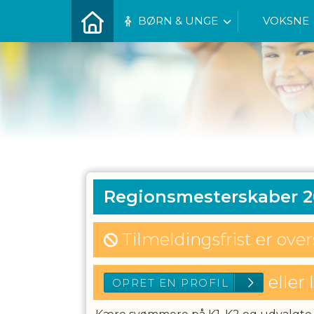
BØRN & UNGE
VOKSNE
Regionsmesterskaber 20
Tilmeldingsfrist er ove
eller 