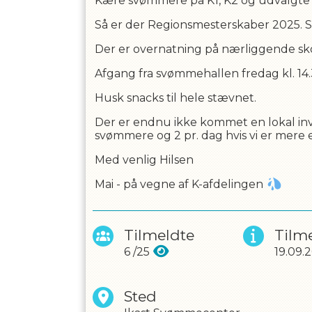
Kære svømmere på K1, K2 og udvalgte
Så er der Regionsmesterskaber 2025. S
Der er overnatning på nærliggende sko
Afgang fra svømmehallen fredag kl. 14
OPRET EN PROF
Husk snacks til hele stævnet.
Der er endnu ikke kommet en lokal invita
svømmere og 2 pr. dag hvis vi er mere 
Med venlig Hilsen
Mai - på vegne af K-afdelingen
Tilmeldte
Tilme
6
/
25
19.09.
Sted