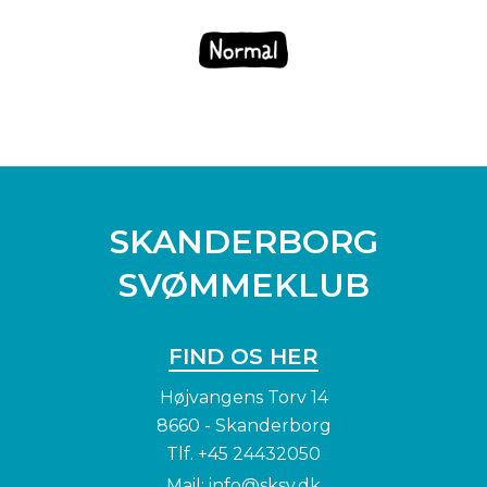
SKANDERBORG
SVØMMEKLUB
FIND OS HER
Højvangens Torv 14
8660 - Skanderborg
Tlf.
+45 24432050
Mail:
info@sksv.dk