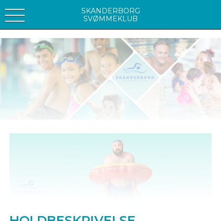
SKANDERBORG
SVØMMEKLUB
HOLDBESKRIVELSE