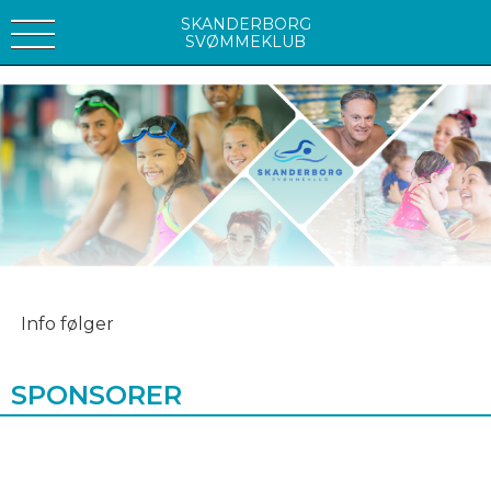
SKANDERBORG
SVØMMEKLUB
Info følger
SPONSORER