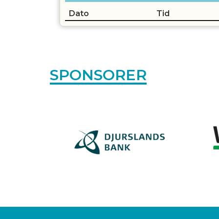
Dato
Tid
OPRET EN PROF
SPONSORER