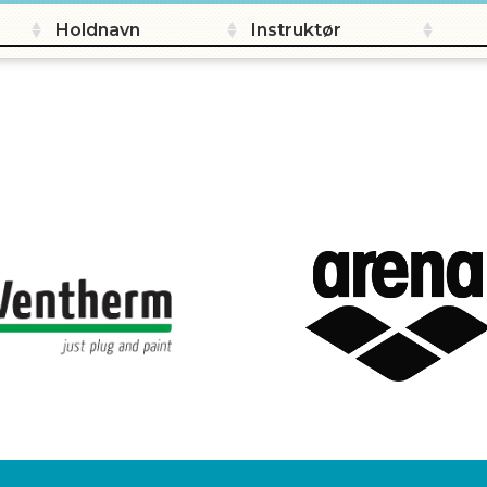
Holdnavn
Instruktør
IL