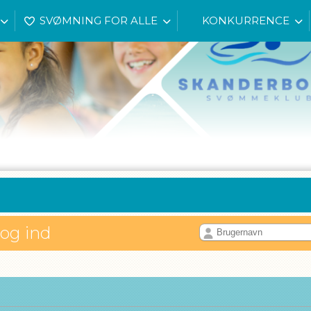
SVØMNING FOR ALLE
KONKURRENCE
log ind