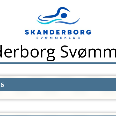
derborg Svømm
26