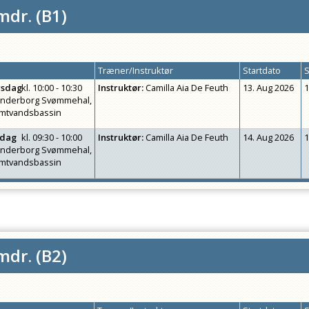
mdr.
(
B1
)
Træner/Instruktør
Startdato
S
rsdag
kl.
10:00 - 10:30
Instruktør
:
Camilla Aia De Feuth
13. Aug 2026
1
nderborg Svømmehal,
mtvandsbassin
edag
kl.
09:30 - 10:00
Instruktør
:
Camilla Aia De Feuth
14. Aug 2026
1
nderborg Svømmehal,
mtvandsbassin
mdr.
(
B2
)