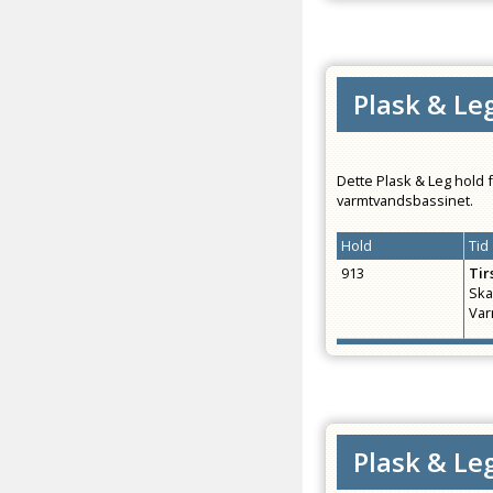
Plask & Leg
Dette Plask & Leg hold 
varmtvandsbassinet.
Hold
Tid
913
Tir
Ska
Var
Plask & Leg