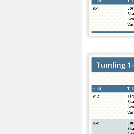
Hold
Tid
951
Lø
Ska
Sv
Var
Tumling 1-
Hold
Tid
912
Tir
Ska
Sv
Var
950
Lø
Ska
Sv