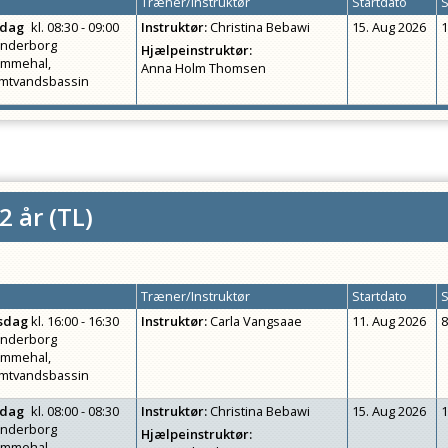
Træner/Instruktør
Startdato
S
rdag
kl.
08:30 - 09:00
Instruktør
:
Christina Bebawi
15. Aug 2026
1
nderborg
Hjælpeinstruktør
:
ømmehal,
Anna Holm Thomsen
mtvandsbassin
2 år
(
TL
)
Træner/Instruktør
Startdato
S
sdag
kl.
16:00 - 16:30
Instruktør
:
Carla Vangsaae
11. Aug 2026
8
nderborg
ømmehal,
mtvandsbassin
rdag
kl.
08:00 - 08:30
Instruktør
:
Christina Bebawi
15. Aug 2026
1
nderborg
Hjælpeinstruktør
:
ømmehal,