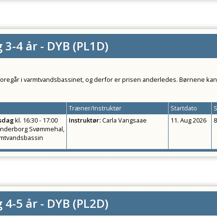
 3-4 år - DYB
(
PL1D
)
foregår i varmtvandsbassinet, og derfor er prisen anderledes. Børnene kan
Træner/Instruktør
Startdato
S
sdag
kl.
16:30 - 17:00
Instruktør
:
Carla Vangsaae
11. Aug 2026
8
nderborg Svømmehal,
mtvandsbassin
 4-5 år - DYB
(
PL2D
)