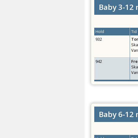
Baby 3-12 
Hold
Tid
932
To
Ska
Var
942
Fr
Ska
Var
Baby 6-12 