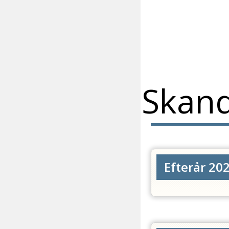
Skan
Efterår 20