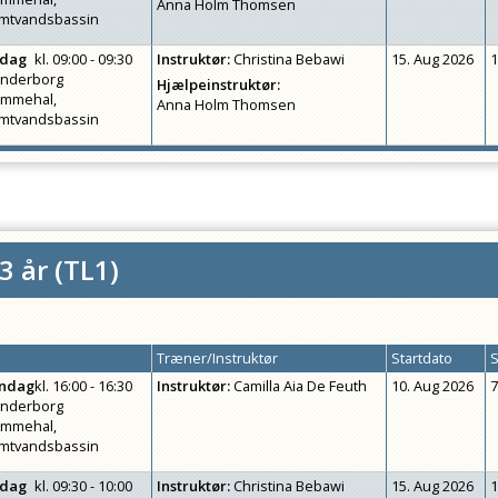
Anna Holm Thomsen
mtvandsbassin
rdag
kl.
09:00 - 09:30
Instruktør
:
Christina Bebawi
15. Aug 2026
1
nderborg
Hjælpeinstruktør
:
ømmehal,
Anna Holm Thomsen
mtvandsbassin
3 år
(
TL1
)
Træner/Instruktør
Startdato
S
ndag
kl.
16:00 - 16:30
Instruktør
:
Camilla Aia De Feuth
10. Aug 2026
7
nderborg
ømmehal,
mtvandsbassin
rdag
kl.
09:30 - 10:00
Instruktør
:
Christina Bebawi
15. Aug 2026
1