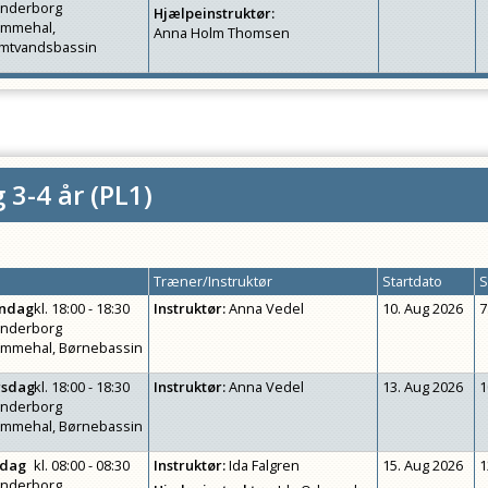
nderborg
Hjælpeinstruktør
:
ømmehal,
Anna Holm Thomsen
mtvandsbassin
 3-4 år
(
PL1
)
Træner/Instruktør
Startdato
S
ndag
kl.
18:00 - 18:30
Instruktør
:
Anna Vedel
10. Aug 2026
7
nderborg
mmehal, Børnebassin
rsdag
kl.
18:00 - 18:30
Instruktør
:
Anna Vedel
13. Aug 2026
1
nderborg
mmehal, Børnebassin
rdag
kl.
08:00 - 08:30
Instruktør
:
Ida Falgren
15. Aug 2026
1
nderborg