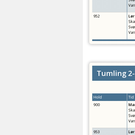
Var
952
Lø
Ska
Sv
Var
Tumling 2-
Hold
Tid
900
Ma
Ska
Sv
Var
953
Lø