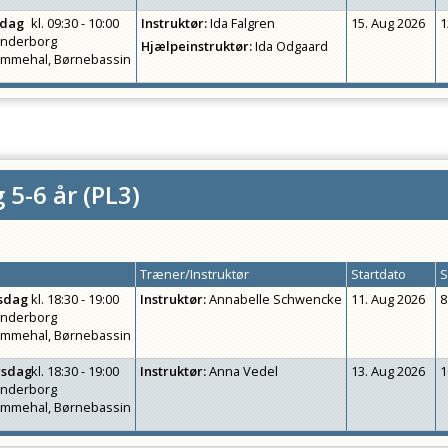
rdag
kl.
09:30 - 10:00
Instruktør
:
Ida Falgren
15. Aug 2026
1
nderborg
Hjælpeinstruktør
:
Ida Odgaard
mmehal, Børnebassin
 5-6 år
(
PL3
)
Træner/Instruktør
Startdato
S
sdag
kl.
18:30 - 19:00
Instruktør
:
Annabelle Schwencke
11. Aug 2026
8
nderborg
mmehal, Børnebassin
rsdag
kl.
18:30 - 19:00
Instruktør
:
Anna Vedel
13. Aug 2026
1
nderborg
mmehal, Børnebassin