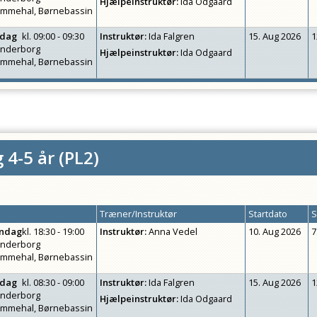
Hjælpeinstruktør
:
Ida Odgaard
mmehal, Børnebassin
rdag
kl.
09:00 - 09:30
Instruktør
:
Ida Falgren
15. Aug 2026
1
nderborg
Hjælpeinstruktør
:
Ida Odgaard
mmehal, Børnebassin
 4-5 år
(
PL2
)
Træner/Instruktør
Startdato
S
ndag
kl.
18:30 - 19:00
Instruktør
:
Anna Vedel
10. Aug 2026
7
nderborg
mmehal, Børnebassin
rdag
kl.
08:30 - 09:00
Instruktør
:
Ida Falgren
15. Aug 2026
1
nderborg
Hjælpeinstruktør
:
Ida Odgaard
mmehal, Børnebassin