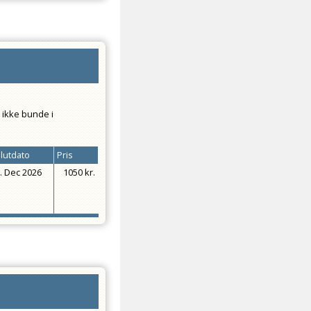
 ikke bunde i
lutdato
Pris
. Dec 2026
1050 kr.