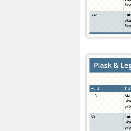
Svø
602
Lø
Ska
Svø
Plask & Leg
Hold
Tid
113
Ma
Ska
Svø
601
Lø
Ska
Svø