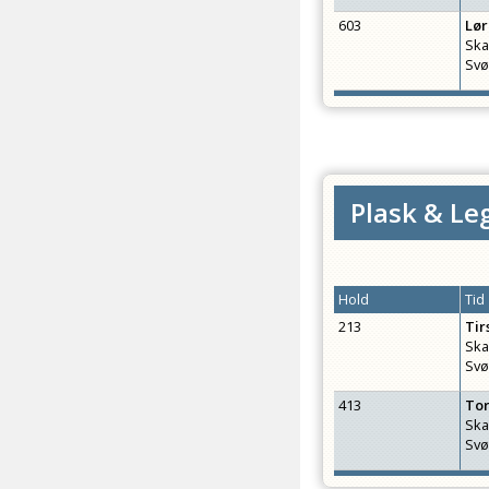
603
Lø
Ska
Svø
Plask & Leg
Hold
Tid
213
Tir
Ska
Svø
413
To
Ska
Svø