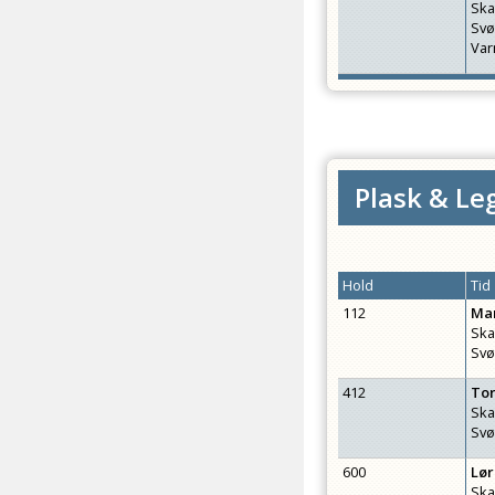
Ska
Sv
Var
Plask & Leg
Hold
Tid
112
Ma
Ska
Svø
412
To
Ska
Svø
600
Lø
Ska