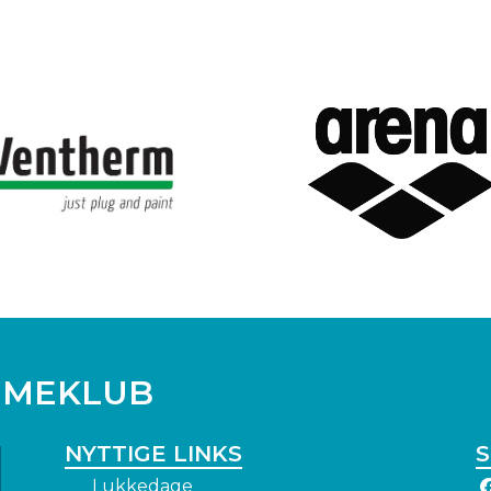
IL
MMEKLUB
NYTTIGE LINKS
S
Lukkedage