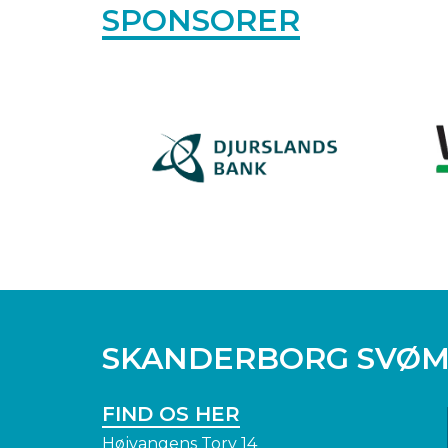
SPONSORER
OPRET EN PROF
SKANDERBORG SVØ
FIND OS HER
Højvangens Torv 14