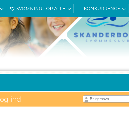
SVØMNING FOR ALLE
KONKURRENCE
log ind